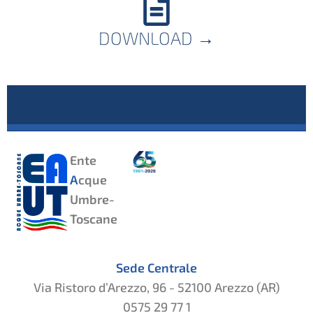
DOWNLOAD
→
Ente
A
cque
Umbre-
Toscane
Sede Centrale
Via Ristoro d’Arezzo, 96 - 52100 Arezzo (AR)
0575 29 77 1