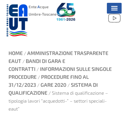
VAI
Ente
A
cque
AL
Umbre-Toscane
CONTENUTO
HOME
AMMINISTRAZIONE TRASPARENTE
/
EAUT
BANDI DI GARA E
/
CONTRATTI
INFORMAZIONI SULLE SINGOLE
/
PROCEDURE
PROCEDURE FINO AL
/
31/12/2023
GARE 2020
SISTEMA DI
/
/
QUALIFICAZIONE
/ Sistema di qualificazione –
tipologia lavori “acquedotti-” – settori speciali-
eaut”