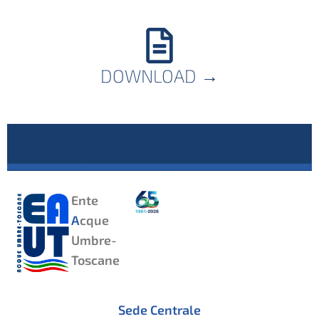
DOWNLOAD
→
Ente
A
cque
Umbre-
Toscane
Sede Centrale