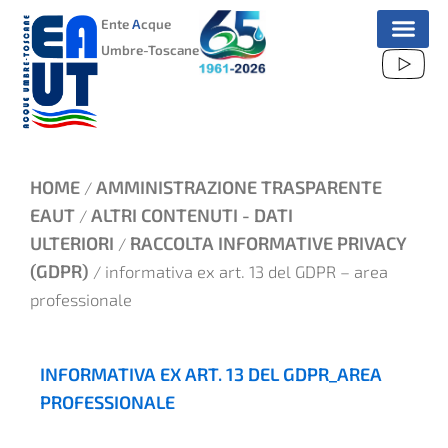
VAI
Ente
A
cque
AL
Umbre-Toscane
CONTENUTO
HOME
AMMINISTRAZIONE TRASPARENTE
/
EAUT
ALTRI CONTENUTI - DATI
/
ULTERIORI
RACCOLTA INFORMATIVE PRIVACY
/
(GDPR)
/ informativa ex art. 13 del GDPR – area
professionale
INFORMATIVA EX ART. 13 DEL GDPR_AREA
PROFESSIONALE