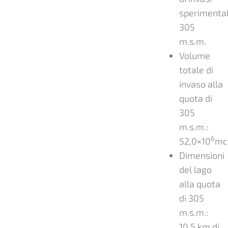
sperimental
305
m.s.m.
Volume
totale di
invaso alla
quota di
305
m.s.m.:
6
52,0×10
mc
Dimensioni
del lago
alla quota
di 305
m.s.m.:
10,5 km di