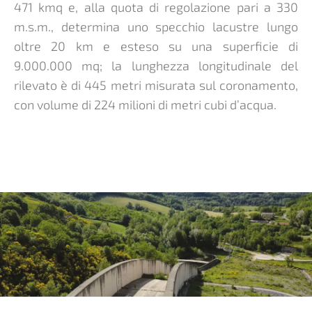
471 kmq e, alla quota di regolazione pari a 330
m.s.m., determina uno specchio lacustre lungo
oltre 20 km e esteso su una superficie di
9.000.000 mq; la lunghezza longitudinale del
rilevato è di 445 metri misurata sul coronamento,
con volume di 224 milioni di metri cubi d’acqua.