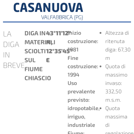
LA
DIGA IN
43°11’12”
Inizio
Altezza di
costruzione:
ritenuta
MATERIALI
N;
DIGA
1981
diga: 67,30
SCIOLTI
12°35’45”
IN
Fine
m
SUL
E
BREVE
costruzione:
Quota di
FIUME
1994
massimo
CHIASCIO
Uso
invaso:
prevalente
332,50
previsto:
m.s.m.
idropotabile,
Quota
irriguo,
massima
industriale
di
Fiume:
regolazione