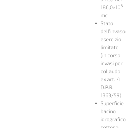
6
186,0×10
mc
Stato
dell’invaso:
esercizio
limitato
(in corso
invasi per
collaudo
ex art.14
D.P.R.
1363/59)
Superficie
bacino
idrografico
sotteso: