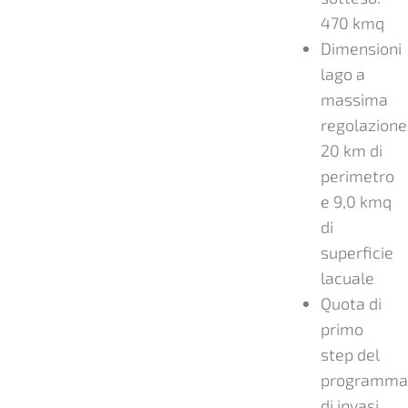
470 kmq
Dimensioni
lago a
massima
regolazione
20 km di
perimetro
e 9,0 kmq
di
superficie
lacuale
Quota di
primo
step del
programma
di invasi