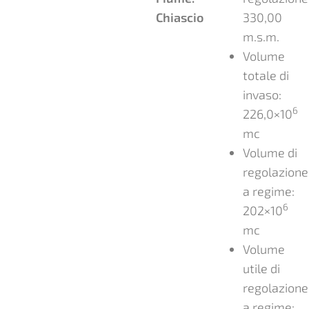
Chiascio
330,00
m.s.m.
Volume
totale di
invaso:
6
226,0×10
mc
Volume di
regolazione
a regime:
6
202×10
mc
Volume
utile di
regolazione
a regime: