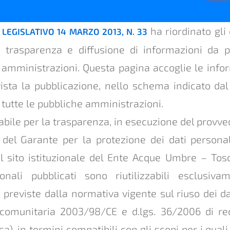
ha riordinato gli 
LEGISLATIVO 14 MARZO 2013, N. 33
à, trasparenza e diffusione di informazioni da p
 amministrazioni. Questa pagina accoglie le infor
vista la pubblicazione, nello schema indicato dal
tutte le pubbliche amministrazioni.
abile per la trasparenza, in esecuzione del provv
del Garante per la protezione dei dati personali
del sito istituzionale del Ente Acque Umbre – Tos
onali pubblicati sono riutilizzabili esclusiva
 previste dalla normativa vigente sul riuso dei da
a comunitaria 2003/98/CE e d.lgs. 36/2006 di r
sa), in termini compatibili con gli scopi per i quali