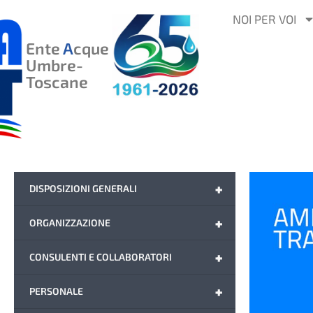
VAI
NOI PER VOI
AL
Ente
A
cque
CONTENUTO
Umbre-
Toscane
+
DISPOSIZIONI GENERALI
+
ORGANIZZAZIONE
+
CONSULENTI E COLLABORATORI
+
PERSONALE