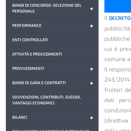
BANDI DI CONCORSO-SELEZIONE DEL
+
PERSONALE
Il
DECRETO 
+
PERFORMANCE
pubblicit
pubbliche
ENTI CONTROLLATI
cui è pre
ATTIVITÀ E PROCEDIMENTI
comune a 
+
Il respons
PROVVEDIMENTI
243/2014 
+
BANDI DI GARA E CONTRATTI
fruitori 
SOVVENZIONI, CONTRIBUTI, SUSSIDI,
dati pers
VANTAGGI ECONOMICI
condizioni
+
BILANCI
(direttiv
della stes