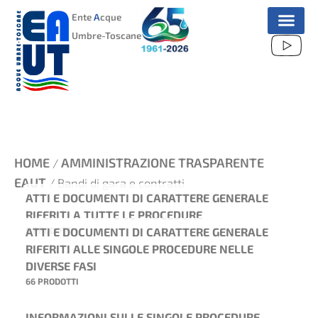
VAI
Ente
A
cque
AL
Umbre-Toscane
CONTENUTO
HOME
AMMINISTRAZIONE TRASPARENTE
/
EAUT
/ Bandi di gara e contratti
ATTI E DOCUMENTI DI CARATTERE GENERALE
RIFERITI A TUTTE LE PROCEDURE
ATTI E DOCUMENTI DI CARATTERE GENERALE
6 PRODOTTI
RIFERITI ALLE SINGOLE PROCEDURE NELLE
DIVERSE FASI
66 PRODOTTI
INFORMAZIONI SULLE SINGOLE PROCEDURE