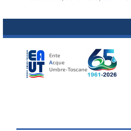
Ente
A
cque
Umbre-Toscane