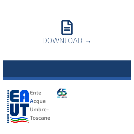
DOWNLOAD
→
Ente
A
cque
Umbre-
Toscane