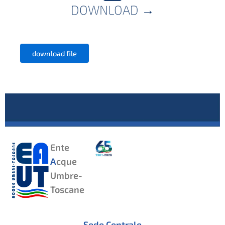
DOWNLOAD
→
download file
Ente
A
cque
Umbre-
Toscane
Sede Centrale