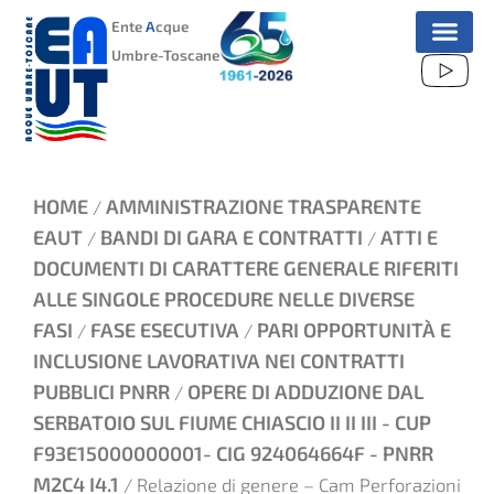
VAI
Ente
A
cque
AL
Umbre-Toscane
CONTENUTO
HOME
AMMINISTRAZIONE TRASPARENTE
/
EAUT
BANDI DI GARA E CONTRATTI
ATTI E
/
/
DOCUMENTI DI CARATTERE GENERALE RIFERITI
ALLE SINGOLE PROCEDURE NELLE DIVERSE
FASI
FASE ESECUTIVA
PARI OPPORTUNITÀ E
/
/
INCLUSIONE LAVORATIVA NEI CONTRATTI
PUBBLICI PNRR
OPERE DI ADDUZIONE DAL
/
SERBATOIO SUL FIUME CHIASCIO II II III - CUP
F93E15000000001- CIG 924064664F - PNRR
M2C4 I4.1
/ Relazione di genere – Cam Perforazioni