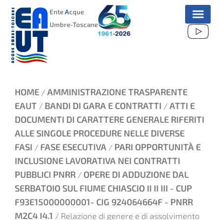
VAI
Ente
A
cque
AL
Umbre-Toscane
CONTENUTO
HOME
AMMINISTRAZIONE TRASPARENTE
/
EAUT
BANDI DI GARA E CONTRATTI
ATTI E
/
/
DOCUMENTI DI CARATTERE GENERALE RIFERITI
ALLE SINGOLE PROCEDURE NELLE DIVERSE
FASI
FASE ESECUTIVA
PARI OPPORTUNITÀ E
/
/
INCLUSIONE LAVORATIVA NEI CONTRATTI
PUBBLICI PNRR
OPERE DI ADDUZIONE DAL
/
SERBATOIO SUL FIUME CHIASCIO II II III - CUP
F93E15000000001- CIG 924064664F - PNRR
M2C4 I4.1
/ Relazione di genere e di assolvimento