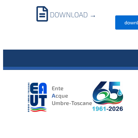
DOWNLOAD
→
downl
Ente
A
cque
Umbre-Toscane