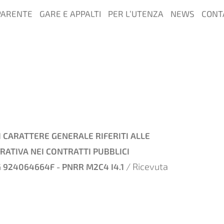
PARENTE
GARE E APPALTI
PER L’UTENZA
NEWS
CONT
I CARATTERE GENERALE RIFERITI ALLE
RATIVA NEI CONTRATTI PUBBLICI
/ Ricevuta
G 924064664F - PNRR M2C4 I4.1