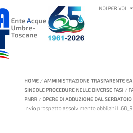
VAI
NOI PER VOI
AL
Ente
A
cque
CONTENUTO
Umbre-
Toscane
/
HOME
AMMINISTRAZIONE TRASPARENTE EA
/
SINGOLE PROCEDURE NELLE DIVERSE FASI
F
/
PNRR
OPERE DI ADDUZIONE DAL SERBATOIO SU
invio prospetto assolvimento obblighi L.68_