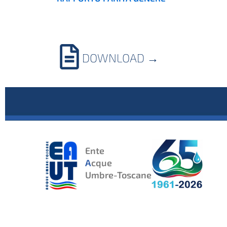
DOWNLOAD
→
Ente
A
cque
Umbre-Toscane