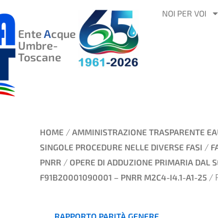
VAI
NOI PER VOI
AL
Ente
A
cque
CONTENUTO
Umbre-
Toscane
/
HOME
AMMINISTRAZIONE TRASPARENTE EA
/
SINGOLE PROCEDURE NELLE DIVERSE FASI
F
/
PNRR
OPERE DI ADDUZIONE PRIMARIA DAL SER
/ 
F91B20001090001 – PNRR M2C4-I4.1-A1-25
RAPPORTO PARITÀ GENERE