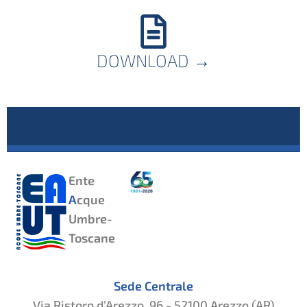
DOWNLOAD
→
Ente
A
cque
Umbre-
Toscane
Sede Centrale
Via Ristoro d’Arezzo, 96 - 52100 Arezzo (AR)