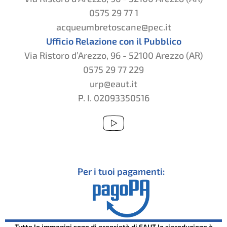
0575 29 77 1
acqueumbretoscane@pec.it
Ufficio Relazione con il Pubblico
Via Ristoro d’Arezzo, 96 - 52100 Arezzo (AR)
0575 29 77 229
urp@eaut.it
P. I. 02093350516
Per i tuoi pagamenti:
Tutte le immagini sono di proprietà di EAUT la riproduzione è