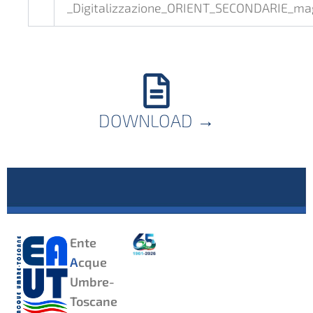
_Digitalizzazione_ORIENT_SECONDARIE_ma
DOWNLOAD
→
Ente
A
cque
Umbre-
Toscane