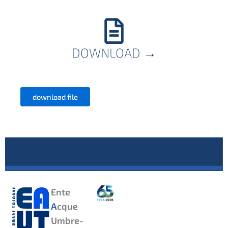
DOWNLOAD
→
download file
Ente
A
cque
Umbre-