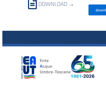
DOWNLOAD
→
downl
Ente
A
cque
Umbre-Toscane