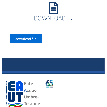
DOWNLOAD
→
download file
Ente
A
cque
Umbre-
Toscane