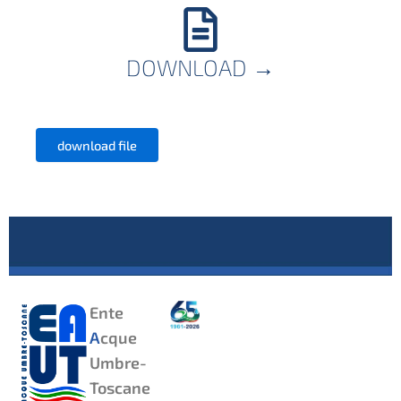
DOWNLOAD
→
download file
Ente
A
cque
Umbre-
Toscane