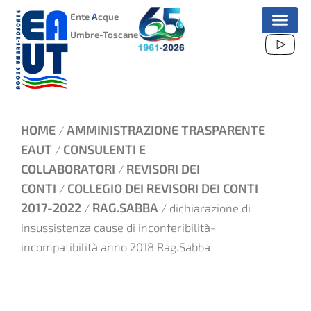
VAI
Ente
A
cque
AL
Umbre-Toscane
CONTENUTO
HOME
AMMINISTRAZIONE TRASPARENTE
/
EAUT
CONSULENTI E
/
COLLABORATORI
REVISORI DEI
/
CONTI
COLLEGIO DEI REVISORI DEI CONTI
/
2017-2022
RAG.SABBA
/
/ dichiarazione di
insussistenza cause di inconferibilità-
incompatibilità anno 2018 Rag.Sabba