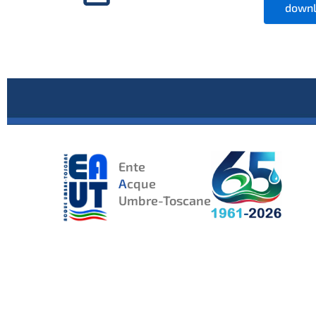
downl
Ente
A
cque
Umbre-Toscane