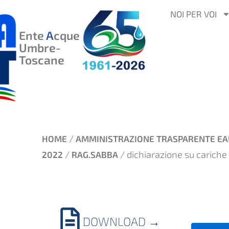
VAI
NOI PER VOI
AL
Ente
A
cque
CONTENUTO
Umbre-
Toscane
/
HOME
AMMINISTRAZIONE TRASPARENTE EA
/
/ dichiarazione su cariche
2022
RAG.SABBA
DOWNLOAD
→