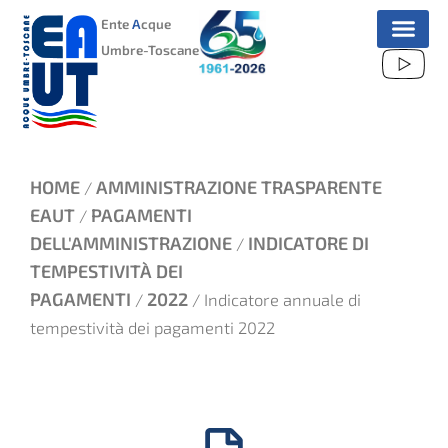
VAI
Ente
A
cque
AL
Umbre-Toscane
CONTENUTO
HOME
AMMINISTRAZIONE TRASPARENTE
/
EAUT
PAGAMENTI
/
DELL'AMMINISTRAZIONE
INDICATORE DI
/
TEMPESTIVITÀ DEI
PAGAMENTI
2022
/
/ Indicatore annuale di
tempestività dei pagamenti 2022