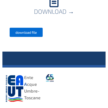
DOWNLOAD
→
download file
Ente
A
cque
Umbre-
Toscane