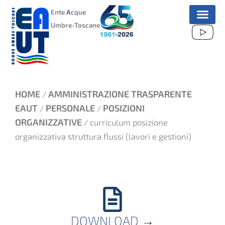
VAI
Ente
A
cque
AL
Umbre-Toscane
CONTENUTO
HOME
AMMINISTRAZIONE TRASPARENTE
/
EAUT
PERSONALE
POSIZIONI
/
/
ORGANIZZATIVE
/ curriculum posizione
organizzativa struttura flussi (lavori e gestioni)
DOWNLOAD
→