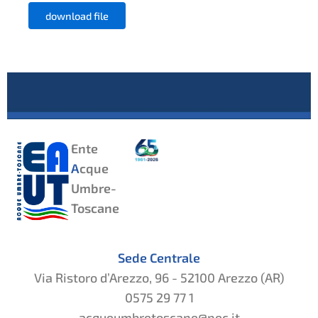
download file
Ente
A
cque
Umbre-
Toscane
Sede Centrale
Via Ristoro d’Arezzo, 96 - 52100 Arezzo (AR)
0575 29 77 1
acqueumbretoscane@pec.it