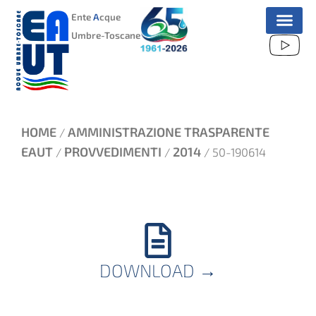
VAI
Ente
A
cque
AL
Umbre-Toscane
CONTENUTO
HOME
AMMINISTRAZIONE TRASPARENTE
/
EAUT
PROVVEDIMENTI
2014
/
/
/ 50-190614
DOWNLOAD
→