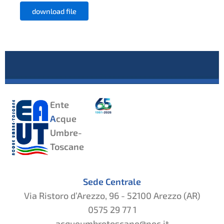
download file
Ente
A
cque
Umbre-
Toscane
Sede Centrale
Via Ristoro d’Arezzo, 96 - 52100 Arezzo (AR)
0575 29 77 1
acqueumbretoscane@pec.it