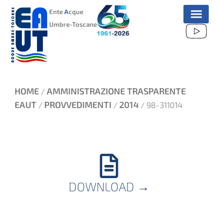
VAI
Ente
A
cque
AL
Umbre-Toscane
CONTENUTO
HOME
AMMINISTRAZIONE TRASPARENTE
/
EAUT
PROVVEDIMENTI
2014
/
/
/ 98-311014
DOWNLOAD
→