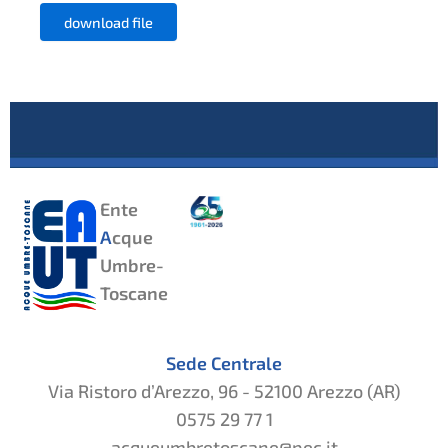
download file
Ente
A
cque
Umbre-
Toscane
Sede Centrale
Via Ristoro d’Arezzo, 96 - 52100 Arezzo (AR)
0575 29 77 1
acqueumbretoscane@pec.it