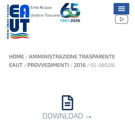
VAI
Ente
A
cque
AL
Umbre-Toscane
CONTENUTO
HOME
AMMINISTRAZIONE TRASPARENTE
/
EAUT
PROVVEDIMENTI
2016
/
/
/ 05-080216
DOWNLOAD
→