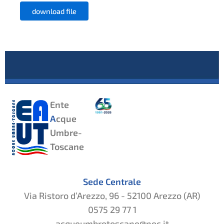
download file
Ente
A
cque
Umbre-
Toscane
Sede Centrale
Via Ristoro d’Arezzo, 96 - 52100 Arezzo (AR)
0575 29 77 1
acqueumbretoscane@pec.it