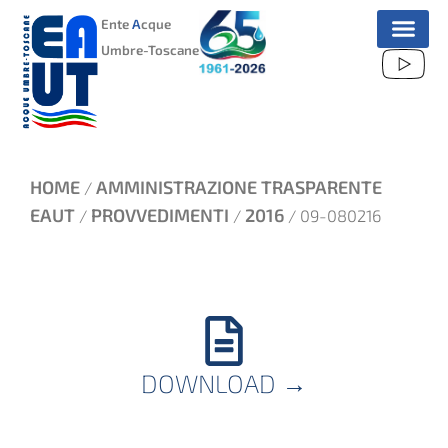
VAI
Ente
A
cque
AL
Umbre-Toscane
CONTENUTO
HOME
AMMINISTRAZIONE TRASPARENTE
/
EAUT
PROVVEDIMENTI
2016
/
/
/ 09-080216
DOWNLOAD
→