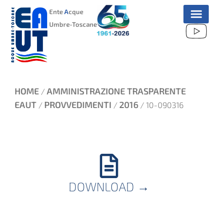
VAI
Ente
A
cque
AL
Umbre-Toscane
CONTENUTO
HOME
AMMINISTRAZIONE TRASPARENTE
/
EAUT
PROVVEDIMENTI
2016
/
/
/ 10-090316
DOWNLOAD
→