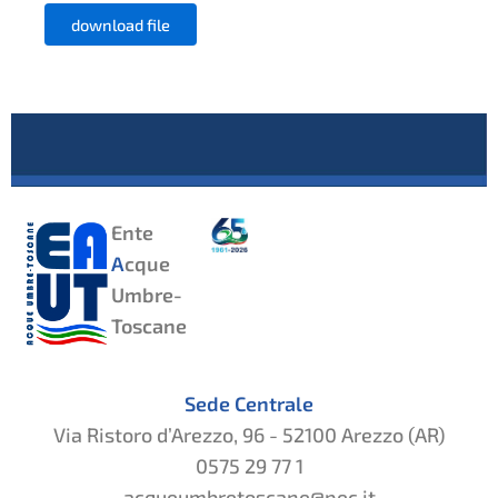
download file
Ente
A
cque
Umbre-
Toscane
Sede Centrale
Via Ristoro d’Arezzo, 96 - 52100 Arezzo (AR)
0575 29 77 1
acqueumbretoscane@pec.it