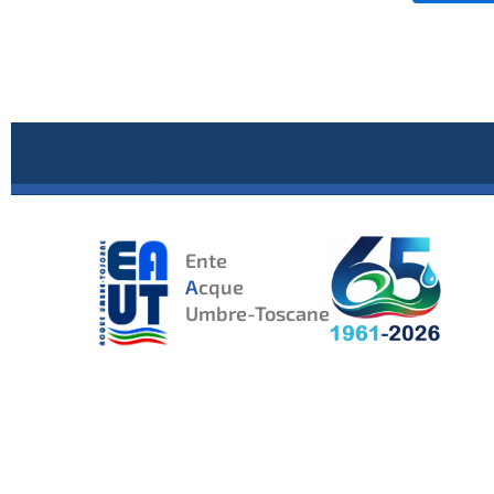
Ente
A
cque
Umbre-Toscane