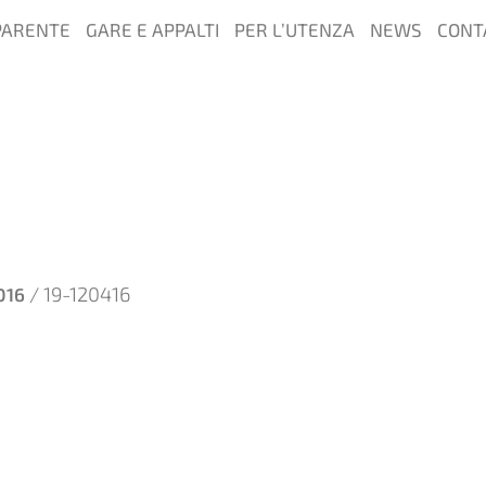
PARENTE
GARE E APPALTI
PER L’UTENZA
NEWS
CONT
/ 19-120416
016