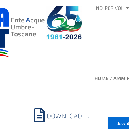
VAI
NOI PER VOI
AL
Ente
A
cque
CONTENUTO
Umbre-
Toscane
/
HOME
AMMIN
DOWNLOAD
→
downl