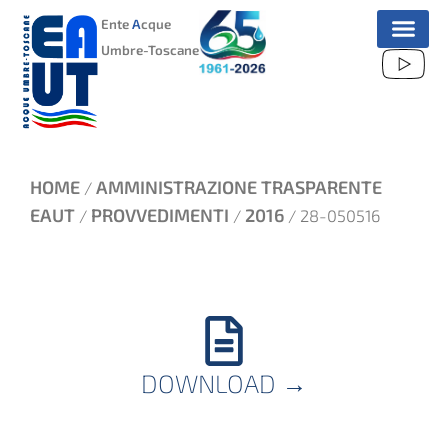
VAI
Ente
A
cque
AL
Umbre-Toscane
CONTENUTO
HOME
AMMINISTRAZIONE TRASPARENTE
/
EAUT
PROVVEDIMENTI
2016
/
/
/ 28-050516
DOWNLOAD
→