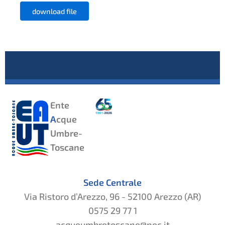
download file
Ente
A
cque
Umbre-
Toscane
Sede Centrale
Via Ristoro d’Arezzo, 96 - 52100 Arezzo (AR)
0575 29 77 1
acqueumbretoscane@pec.it