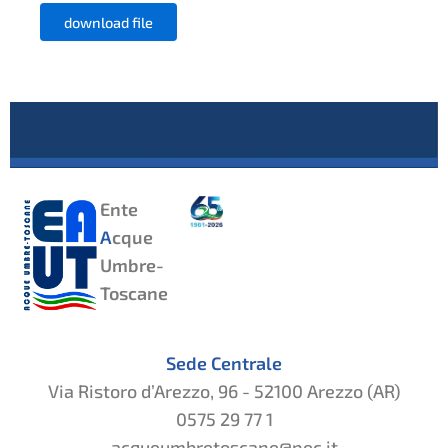
download file
Ente
A
cque
Umbre-
Toscane
Sede Centrale
Via Ristoro d’Arezzo, 96 - 52100 Arezzo (AR)
0575 29 77 1
acqueumbretoscane@pec.it