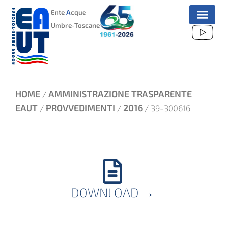
VAI
Ente
A
cque
AL
Umbre-Toscane
CONTENUTO
HOME
AMMINISTRAZIONE TRASPARENTE
/
EAUT
PROVVEDIMENTI
2016
/
/
/ 39-300616
DOWNLOAD
→