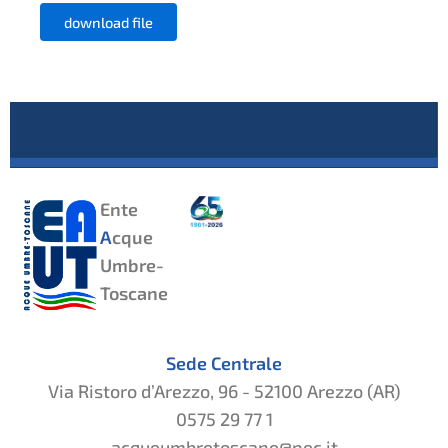
download file
Ente
A
cque
Umbre-
Toscane
Sede Centrale
Via Ristoro d’Arezzo, 96 - 52100 Arezzo (AR)
0575 29 77 1
acqueumbretoscane@pec.it