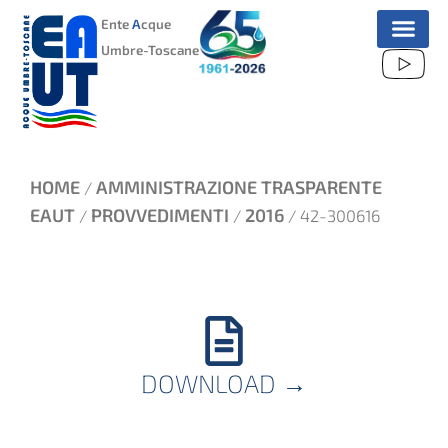
VAI
Ente
A
cque
AL
Umbre-Toscane
CONTENUTO
HOME
AMMINISTRAZIONE TRASPARENTE
/
EAUT
PROVVEDIMENTI
2016
/
/
/ 42-300616
DOWNLOAD
→