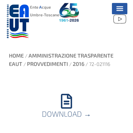
VAI
Ente
A
cque
AL
Umbre-Toscane
CONTENUTO
HOME
AMMINISTRAZIONE TRASPARENTE
/
EAUT
PROVVEDIMENTI
2016
/
/
/ 72-021116
DOWNLOAD
→