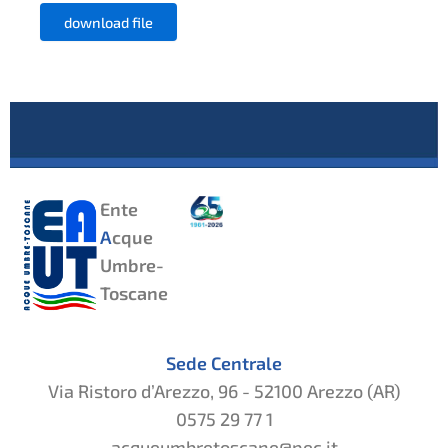
download file
Ente
A
cque
Umbre-
Toscane
Sede Centrale
Via Ristoro d’Arezzo, 96 - 52100 Arezzo (AR)
0575 29 77 1
acqueumbretoscane@pec.it