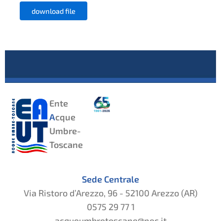
download file
Ente
A
cque
Umbre-
Toscane
Sede Centrale
Via Ristoro d’Arezzo, 96 - 52100 Arezzo (AR)
0575 29 77 1
acqueumbretoscane@pec.it