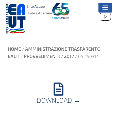
VAI
Ente
A
cque
AL
Umbre-Toscane
CONTENUTO
HOME
AMMINISTRAZIONE TRASPARENTE
/
EAUT
PROVVEDIMENTI
2017
/
/
/ 04-140317
DOWNLOAD
→