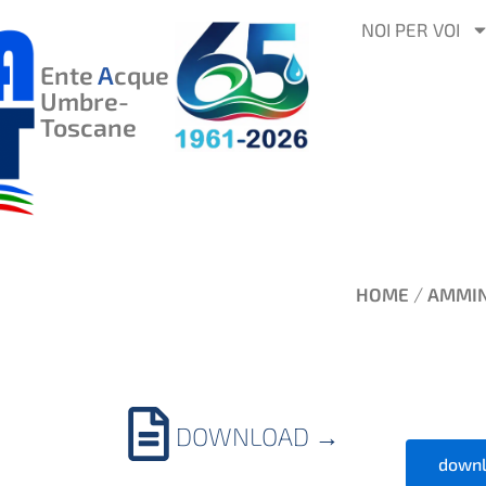
VAI
NOI PER VOI
AL
Ente
A
cque
CONTENUTO
Umbre-
Toscane
/
HOME
AMMIN
DOWNLOAD
→
downl