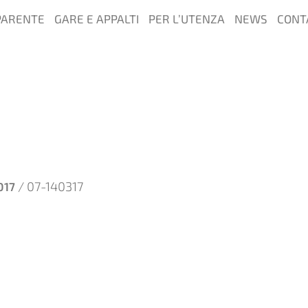
PARENTE
GARE E APPALTI
PER L’UTENZA
NEWS
CONT
/ 07-140317
017