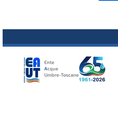
Ente
A
cque
Umbre-Toscane