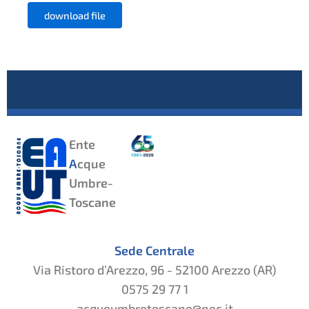
download file
Ente
A
cque
Umbre-
Toscane
Sede Centrale
Via Ristoro d’Arezzo, 96 - 52100 Arezzo (AR)
0575 29 77 1
acqueumbretoscane@pec.it