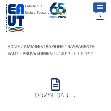
VAI
Ente
A
cque
AL
Umbre-Toscane
CONTENUTO
HOME
AMMINISTRAZIONE TRASPARENTE
/
EAUT
PROVVEDIMENTI
2017
/
/
/ 09-140317
DOWNLOAD
→