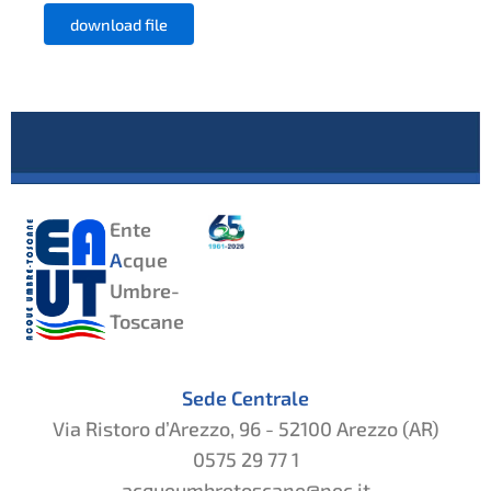
download file
Ente
A
cque
Umbre-
Toscane
Sede Centrale
Via Ristoro d’Arezzo, 96 - 52100 Arezzo (AR)
0575 29 77 1
acqueumbretoscane@pec.it