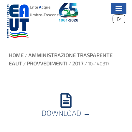
VAI
Ente
A
cque
AL
Umbre-Toscane
CONTENUTO
HOME
AMMINISTRAZIONE TRASPARENTE
/
EAUT
PROVVEDIMENTI
2017
/
/
/ 10-140317
DOWNLOAD
→