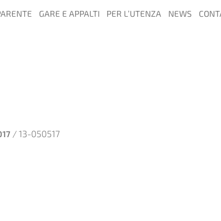
PARENTE
GARE E APPALTI
PER L’UTENZA
NEWS
CONT
/ 13-050517
017