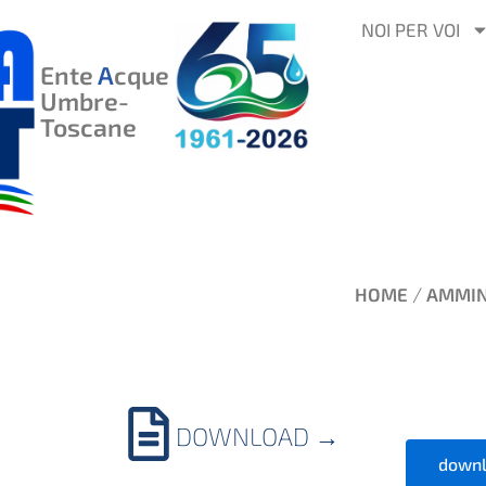
VAI
NOI PER VOI
AL
Ente
A
cque
CONTENUTO
Umbre-
Toscane
/
HOME
AMMIN
DOWNLOAD
→
downl