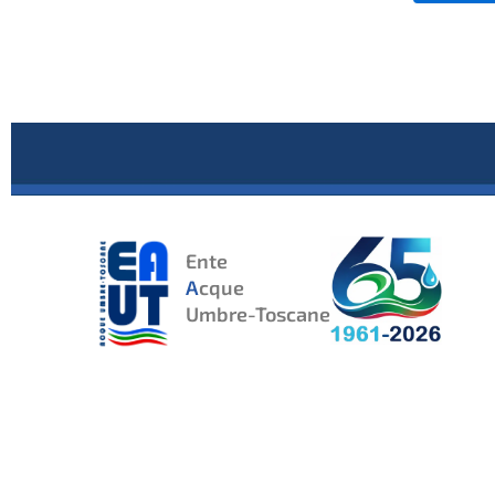
Ente
A
cque
Umbre-Toscane