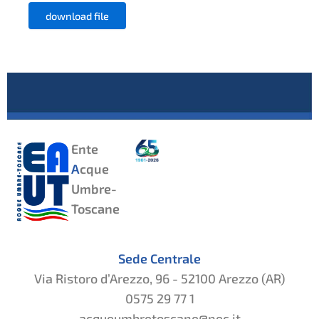
download file
Ente
A
cque
Umbre-
Toscane
Sede Centrale
Via Ristoro d’Arezzo, 96 - 52100 Arezzo (AR)
0575 29 77 1
acqueumbretoscane@pec.it