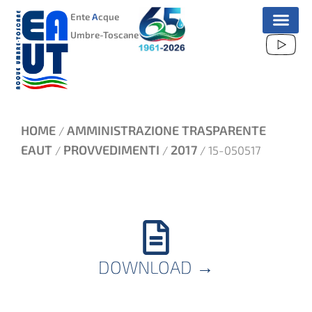
VAI
Ente
A
cque
AL
Umbre-Toscane
CONTENUTO
HOME
AMMINISTRAZIONE TRASPARENTE
/
EAUT
PROVVEDIMENTI
2017
/
/
/ 15-050517
DOWNLOAD
→