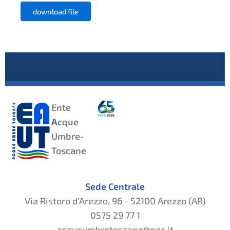
download file
Ente
A
cque
Umbre-
Toscane
Sede Centrale
Via Ristoro d’Arezzo, 96 - 52100 Arezzo (AR)
0575 29 77 1
acqueumbretoscane@pec.it