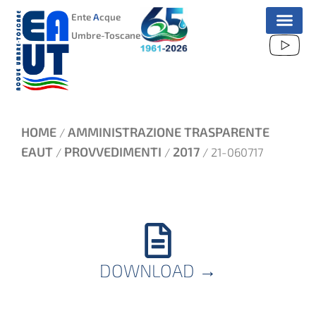
VAI
Ente
A
cque
AL
Umbre-Toscane
CONTENUTO
HOME
AMMINISTRAZIONE TRASPARENTE
/
EAUT
PROVVEDIMENTI
2017
/
/
/ 21-060717
DOWNLOAD
→