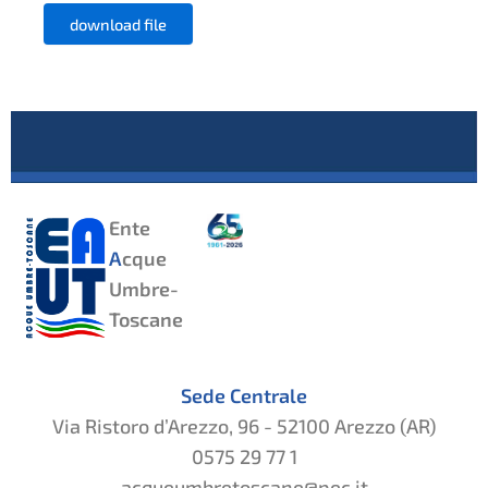
download file
Ente
A
cque
Umbre-
Toscane
Sede Centrale
Via Ristoro d’Arezzo, 96 - 52100 Arezzo (AR)
0575 29 77 1
acqueumbretoscane@pec.it