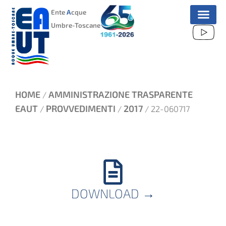
VAI
Ente
A
cque
AL
Umbre-Toscane
CONTENUTO
HOME
AMMINISTRAZIONE TRASPARENTE
/
EAUT
PROVVEDIMENTI
2017
/
/
/ 22-060717
DOWNLOAD
→