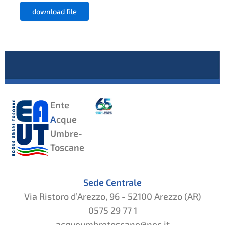
download file
Ente
A
cque
Umbre-
Toscane
Sede Centrale
Via Ristoro d’Arezzo, 96 - 52100 Arezzo (AR)
0575 29 77 1
acqueumbretoscane@pec.it