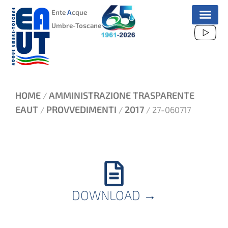
VAI
Ente
A
cque
AL
Umbre-Toscane
CONTENUTO
HOME
AMMINISTRAZIONE TRASPARENTE
/
EAUT
PROVVEDIMENTI
2017
/
/
/ 27-060717
DOWNLOAD
→