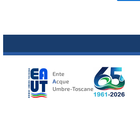
Ente
A
cque
Umbre-Toscane