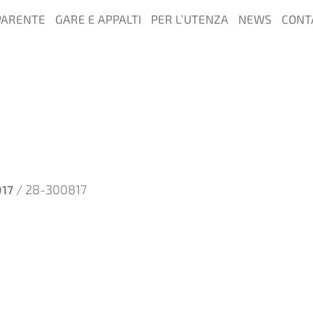
PARENTE
GARE E APPALTI
PER L’UTENZA
NEWS
CONT
/ 28-300817
17