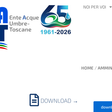
VAI
NOI PER VOI
AL
Ente
A
cque
CONTENUTO
Umbre-
Toscane
/
HOME
AMMIN
DOWNLOAD
→
downl