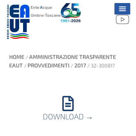
VAI
Ente
A
cque
AL
Umbre-Toscane
CONTENUTO
HOME
AMMINISTRAZIONE TRASPARENTE
/
EAUT
PROVVEDIMENTI
2017
/
/
/ 32-300817
DOWNLOAD
→