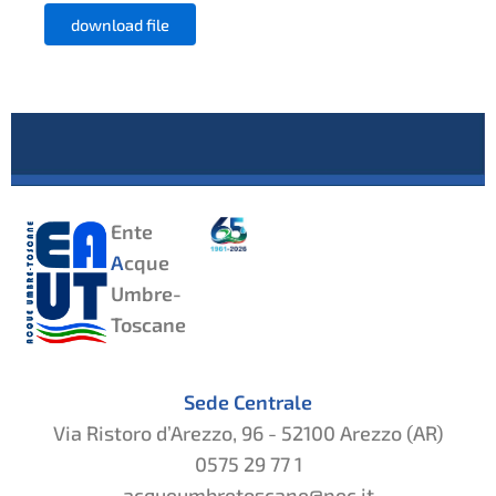
download file
Ente
A
cque
Umbre-
Toscane
Sede Centrale
Via Ristoro d’Arezzo, 96 - 52100 Arezzo (AR)
0575 29 77 1
acqueumbretoscane@pec.it