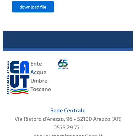
download file
Ente
A
cque
Umbre-
Toscane
Sede Centrale
Via Ristoro d’Arezzo, 96 - 52100 Arezzo (AR)
0575 29 77 1
acqueumbretoscane@pec.it