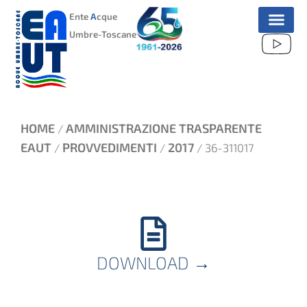
VAI
Ente
A
cque
AL
Umbre-Toscane
CONTENUTO
HOME
AMMINISTRAZIONE TRASPARENTE
/
EAUT
PROVVEDIMENTI
2017
/
/
/ 36-311017
DOWNLOAD
→