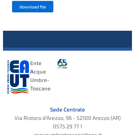
download file
Ente
A
cque
Umbre-
Toscane
Sede Centrale
Via Ristoro d’Arezzo, 96 - 52100 Arezzo (AR)
0575 29 77 1
acqueumbretoscane@pec.it