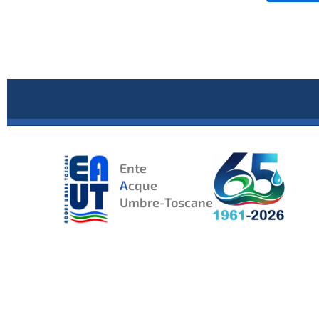
Ente
A
cque
Umbre-Toscane