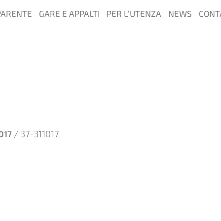
PARENTE
GARE E APPALTI
PER L’UTENZA
NEWS
CONT
/ 37-311017
017