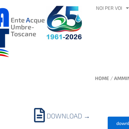
VAI
NOI PER VOI
AL
Ente
A
cque
CONTENUTO
Umbre-
Toscane
/
HOME
AMMIN
DOWNLOAD
→
downl