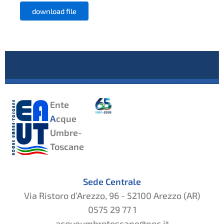
download file
Ente
A
cque
Umbre-
Toscane
Sede Centrale
Via Ristoro d’Arezzo, 96 - 52100 Arezzo (AR)
0575 29 77 1
acqueumbretoscane@pec.it