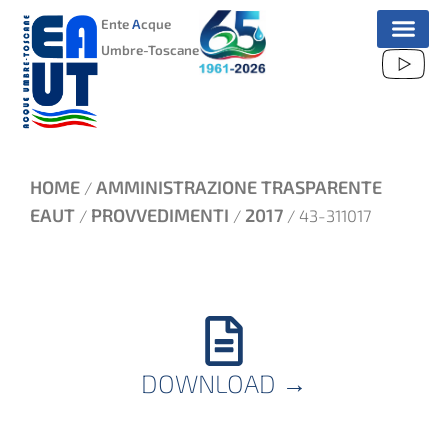
VAI
Ente
A
cque
AL
Umbre-Toscane
CONTENUTO
HOME
AMMINISTRAZIONE TRASPARENTE
/
EAUT
PROVVEDIMENTI
2017
/
/
/ 43-311017
DOWNLOAD
→