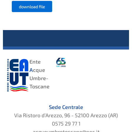
download file
Ente
A
cque
Umbre-
Toscane
Sede Centrale
Via Ristoro d’Arezzo, 96 - 52100 Arezzo (AR)
0575 29 77 1
acqueumbretoscane@pec.it