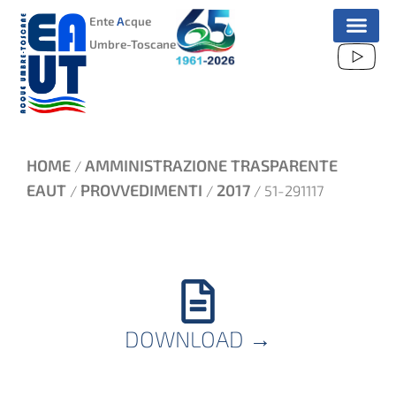
VAI
Ente
A
cque
AL
Umbre-Toscane
CONTENUTO
HOME
AMMINISTRAZIONE TRASPARENTE
/
EAUT
PROVVEDIMENTI
2017
/
/
/ 51-291117
DOWNLOAD
→