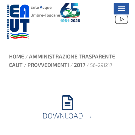
VAI
Ente
A
cque
AL
Umbre-Toscane
CONTENUTO
HOME
AMMINISTRAZIONE TRASPARENTE
/
EAUT
PROVVEDIMENTI
2017
/
/
/ 56-291217
DOWNLOAD
→