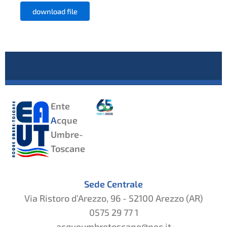
download file
Ente
A
cque
Umbre-
Toscane
Sede Centrale
Via Ristoro d’Arezzo, 96 - 52100 Arezzo (AR)
0575 29 77 1
acqueumbretoscane@pec.it