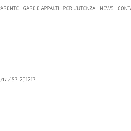
PARENTE
GARE E APPALTI
PER L’UTENZA
NEWS
CONT
/ 57-291217
017