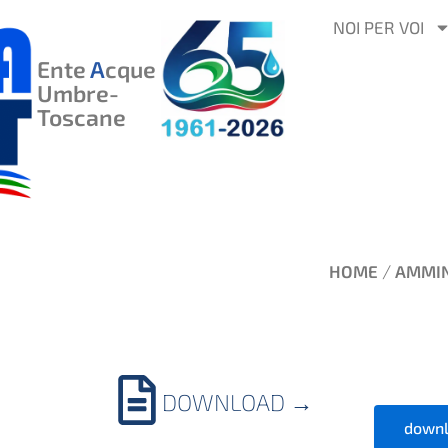
VAI
NOI PER VOI
AL
Ente
A
cque
CONTENUTO
Umbre-
Toscane
/
HOME
AMMIN
DOWNLOAD
→
downl