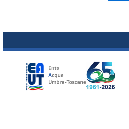
Ente
A
cque
Umbre-Toscane