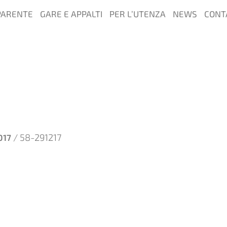
PARENTE
GARE E APPALTI
PER L’UTENZA
NEWS
CONT
/ 58-291217
017