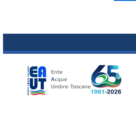
Ente
A
cque
Umbre-Toscane