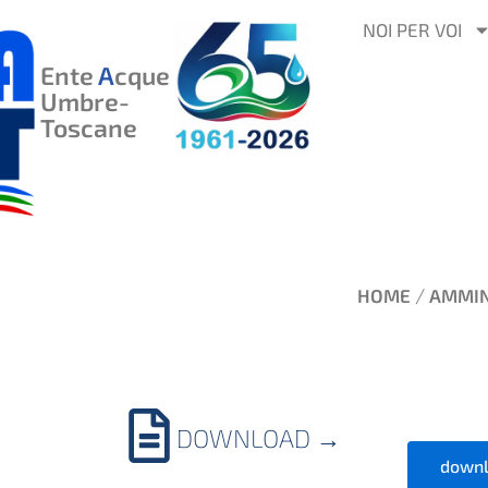
VAI
NOI PER VOI
AL
Ente
A
cque
CONTENUTO
Umbre-
Toscane
/
HOME
AMMIN
DOWNLOAD
→
downl